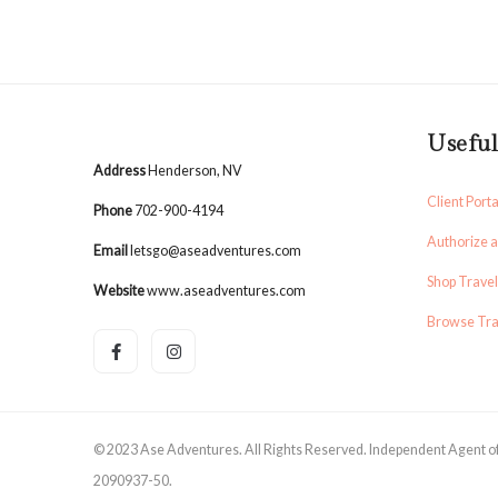
Useful
Address
Henderson, NV
Client Porta
Phone
702-900-4194
Authorize 
Email
letsgo@aseadventures.com
Shop Trave
Website
www.aseadventures.com
Browse Tra
© 2023 Ase Adventures. All Rights Reserved. Independent Agent 
2090937-50.