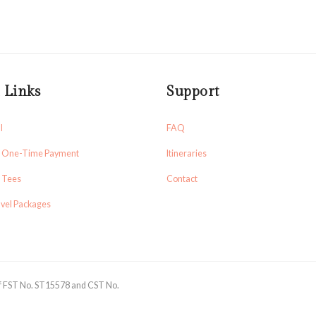
 Links
Support
l
FAQ
a One-Time Payment
Itineraries
l Tees
Contact
vel Packages
of FST No. ST15578 and CST No.