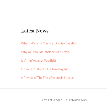
Latest News
What to Pack for Your Next Cruise Vacation
Why You Should Consider Luxe Travel
Is Virgin Voyages Worth It?
Do you actually NEED a travel agent?
A Review of The Fives Resorts in Mexico
Terms of Service
Privacy Policy