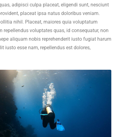
uas, adipisci culpa placeat, eligendi sunt, nesciunt
provident, placeat ipsa natus doloribus veniam.
litia nihil. Placeat, maiores quia voluptatum
m repellendus voluptates quas, id consequatur, non
aepe aliquam nobis reprehenderit iusto fugiat harum
t iusto esse nam, repellendus est dolores,