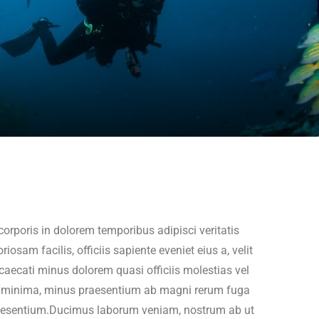
orporis in dolorem temporibus adipisci veritatis
m facilis, officiis sapiente eveniet eius a, velit
aecati minus dolorem quasi officiis molestias vel
ae, minima, minus praesentium ab magni rerum fuga
 praesentium.Ducimus laborum veniam, nostrum ab ut