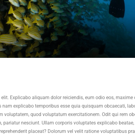
elit. Explicabo aliquam dolor reiciendis, eum odio eos, maxime c
am explicabo temporibus esse quia quisquam obcaecati, laboriosa
m voluptatem, quod voluptatum exercitationem. Odit qui rem obc
m, pariatur nesciunt. Ullam corporis voluptates explicabo beat
reprehenderit placeat? Dolorum vel velit ratione voluptatibus